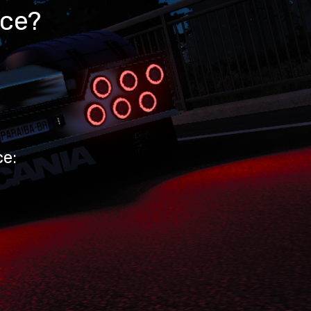
nce?
ce: